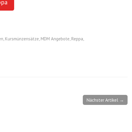
ppa
en
,
Kursmünzensätze
,
MDM Angebote
,
Reppa
,
Nächster Artikel →