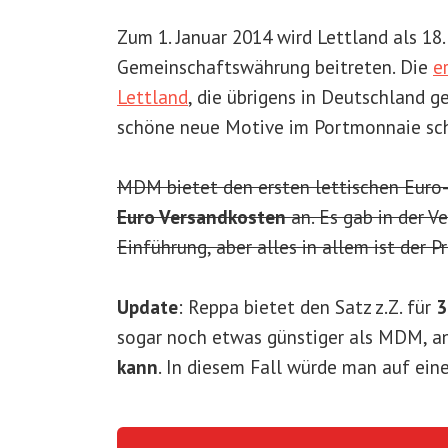
Zum 1. Januar 2014 wird Lettland als 18
Gemeinschaftswährung beitreten. Die
e
Lettland
, die übrigens in Deutschland g
schöne neue Motive im Portmonnaie sch
MDM bietet den ersten lettischen Euro
Euro Versandkosten
an. Es gab in der V
Einführung, aber alles in allem ist der P
Update
: Reppa bietet den Satz z.Z. für
3
sogar noch etwas günstiger als MDM, a
kann
. In diesem Fall würde man auf ein