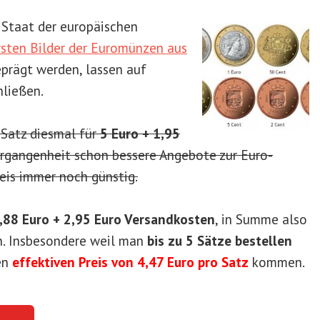
. Staat der europäischen
rsten Bilder der Euromünzen aus
eprägt werden, lassen auf
ließen.
-Satz diesmal für
5 Euro + 1,95
ergangenheit schon bessere Angebote zur Euro-
reis immer noch günstig.
,88 Euro + 2,95 Euro Versandkosten
, in Summe also
n. Insbesondere weil man
bis zu 5 Sätze bestellen
en
effektiven Preis von 4,47 Euro pro Satz
kommen.