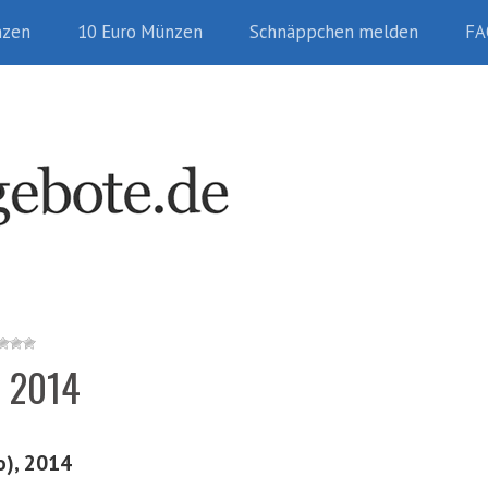
nzen
10 Euro Münzen
Schnäppchen melden
FA
z 2014
o), 2014