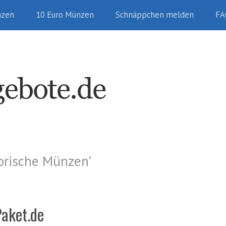
nzen
10 Euro Münzen
Schnäppchen melden
FA
orische Münzen
’
Paket.de