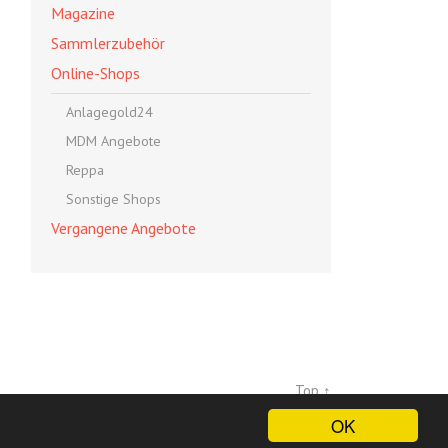
Magazine
Sammlerzubehör
Online-Shops
Anlagegold24
MDM Angebote
Reppa
Sonstige Shops
Vergangene Angebote
Top ↑
OK