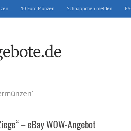
nzen
10 Euro Münzen
Schnäppchen melden
FA
bermünzen
’
„Ziege“ – eBay WOW-Angebot