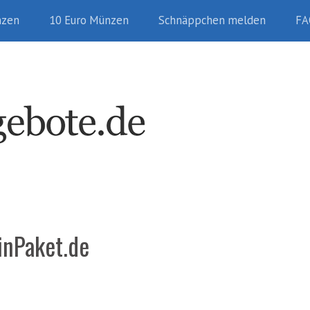
nzen
10 Euro Münzen
Schnäppchen melden
FA
inPaket.de